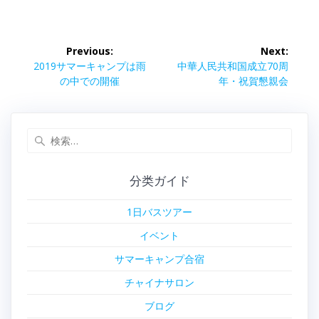
投
Previous:
Next:
稿
Previous
Next
2019サマーキャンプは雨
中華人民共和国成立70周
post:
post:
の中での開催
年・祝賀懇親会
ナ
ビ
検
索:
ゲ
分类ガイド
ー
1日バスツアー
シ
イベント
ョ
サマーキャンプ合宿
ン
チャイナサロン
ブログ