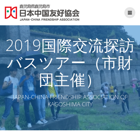
コ
ン
テ
ン
ツ
へ
2019国際交流探訪
ス
キ
バスツアー（市財
ッ
プ
団主催）
JAPAN-CHINA FRIENDSHIP ASSOCIATION OF
KAGOSHIMA CITY