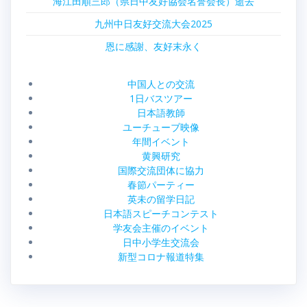
海江田順三郎（県日中友好協会名誉会長）逝去
九州中日友好交流大会2025
恩に感謝、友好末永く
中国人との交流
1日バスツアー
日本語教師
ユーチューブ映像
年間イベント
黄興研究
国際交流団体に協力
春節パーティー
英未の留学日記
日本語スピーチコンテスト
学友会主催のイベント
日中小学生交流会
新型コロナ報道特集