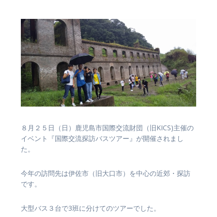
８月２５日（日）鹿児島市国際交流財団（旧KICS)主催の
イベント『国際交流探訪バスツアー』が開催されまし
た。
今年の訪問先は伊佐市（旧大口市）を中心の近郊・探訪
です。
大型バス３台で3班に分けてのツアーでした。