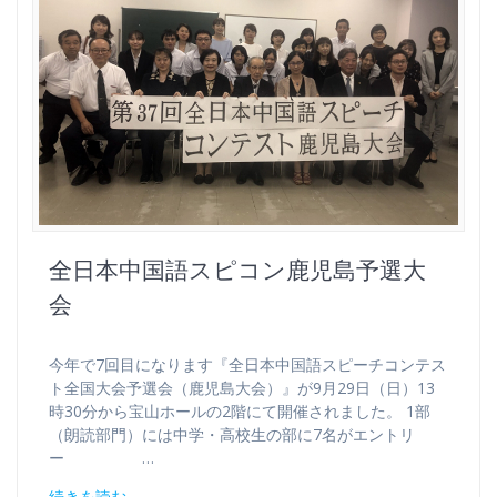
全日本中国語スピコン鹿児島予選大
会
今年で7回目になります『全日本中国語スピーチコンテス
ト全国大会予選会（鹿児島大会）』が9月29日（日）13
時30分から宝山ホールの2階にて開催されました。 1部
（朗読部門）には中学・高校生の部に7名がエントリ
ー …
続きを読む