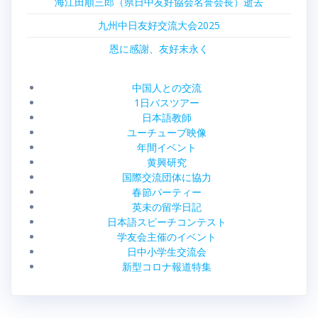
海江田順三郎（県日中友好協会名誉会長）逝去
九州中日友好交流大会2025
恩に感謝、友好末永く
中国人との交流
1日バスツアー
日本語教師
ユーチューブ映像
年間イベント
黄興研究
国際交流団体に協力
春節パーティー
英未の留学日記
日本語スピーチコンテスト
学友会主催のイベント
日中小学生交流会
新型コロナ報道特集