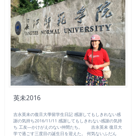
英未2016
吉永英未の復旦大學留学生日記 感謝してもしきれない感
謝の気持ち2016/11/11 感謝してもしきれない感謝の気持
ち 工友―かけがえのない仲間たち。 吉永英未 復旦大
学で過ごす三度目の誕生日を迎えた。 何気ないふだん