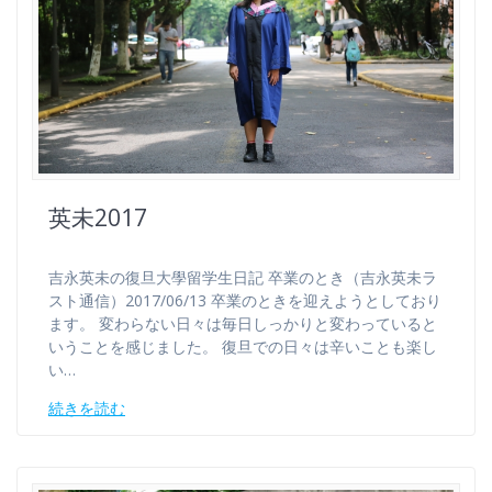
英未2017
吉永英未の復旦大學留学生日記 卒業のとき（吉永英未ラ
スト通信）2017/06/13 卒業のときを迎えようとしており
ます。 変わらない日々は毎日しっかりと変わっていると
いうことを感じました。 復旦での日々は辛いことも楽し
い…
続きを読む