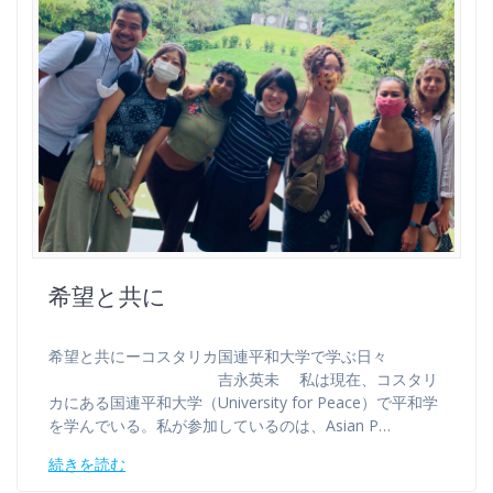
希望と共に
希望と共にーコスタリカ国連平和大学で学ぶ日々
吉永英未 私は現在、コスタリ
カにある国連平和大学（University for Peace）で平和学
を学んでいる。私が参加しているのは、Asian P…
続きを読む