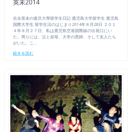
英未2014
吉永英未の復旦大學留学生日記 鹿児島大学留学生 鹿児島
国際大学生 留学生活のはじまり2014年８月28日 ２０１
４年８月２７日、私は鹿児島空港国際線の出発口にい
た。周りには、父と叔母、大学の恩師、そして友人たち
がいた。こ…
続きを読む