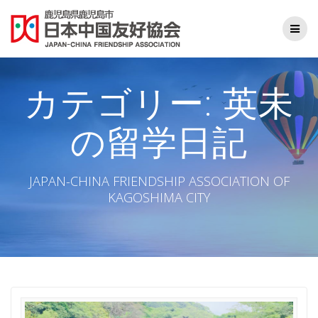
コ
ン
テ
ン
ツ
へ
カテゴリー:
英未
ス
キ
の留学日記
ッ
プ
JAPAN-CHINA FRIENDSHIP ASSOCIATION OF
KAGOSHIMA CITY