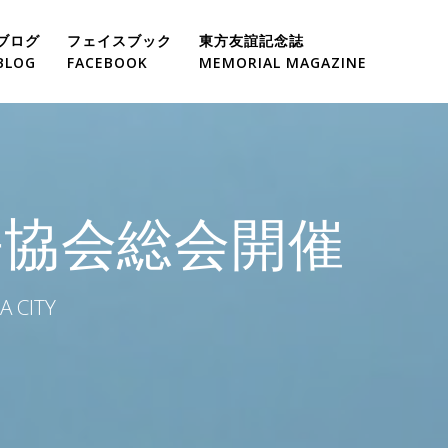
ブログ
フェイスブック
東方友誼記念誌
BLOG
FACEBOOK
MEMORIAL MAGAZINE
ion
ion of Kagoshim
好協会総会開催
tion
nge Foundation
A CITY
ukuoka
e CPC Changsha Municipal Committee