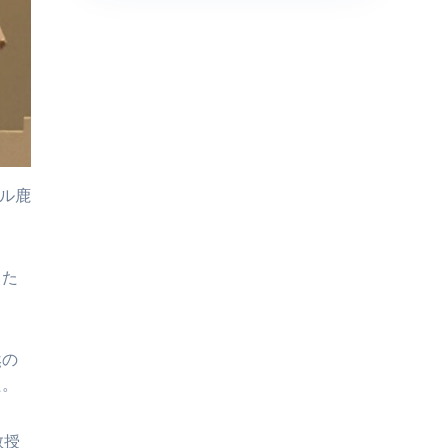
ール鹿
した
然の
た。
教授