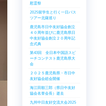
慰霊祭
2025留学生と行く一日バス
ツアー北薩巡り
鹿児島市日中友好協会創立
４０周年並びに鹿児島県日
中友好協会創立２０周年記
念式典
第43回 全日本中国語スピ
ーチコンテスト鹿児島県大
会
２０２５鹿児島県・市日中
友好協会総会開催
海江田順三郎（県日中友好
協会名誉会長）逝去
九州中日友好交流大会2025