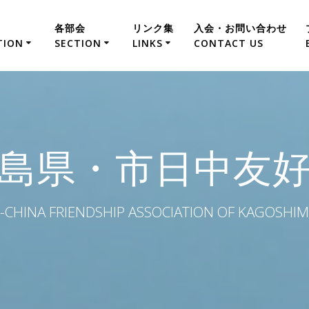
各部会
リンク集
入会・お問い合わせ
TION
SECTION
LINKS
CONTACT US
tion
Trade department
Japan-China Friendship Associat
Student department
Japan-China Friendship Associat
島県・市日中友
Kagoshima International Associa
Kagoshima International Excha
-CHINA FRIENDSHIP ASSOCIATION OF KAGOSHIM
Consulate-General of China in F
Office of Foreign Affairs of th