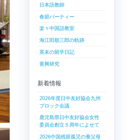
日本語教師
春節パーティー
楽々中国語教室
海江田順三郎の軌跡
英未の留学日記
黄興研究
新着情報
2026年度日中友好協会九州
ブロック会議
鹿児島県日中友好協会女性
委員会創立５周年によせて
2026中国残留孤児の養父母