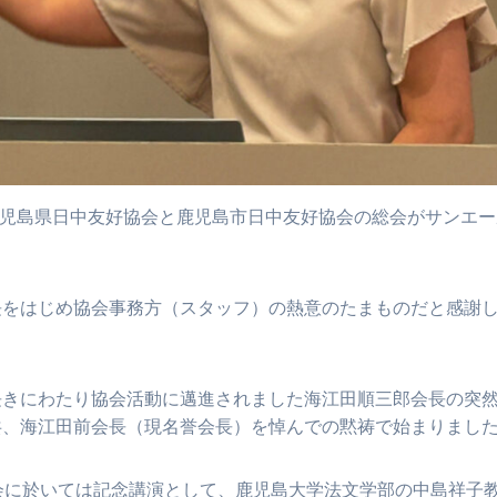
、鹿児島県日中友好協会と鹿児島市日中友好協会の総会がサンエ
長をはじめ協会事務方（スタッフ）の熱意のたまものだと感謝
長きにわたり協会活動に邁進されました海江田順三郎会長の突
共、海江田前会長（現名誉会長）を悼んでの黙祷で始まりまし
会に於いては記念講演として、鹿児島大学法文学部の中島祥子