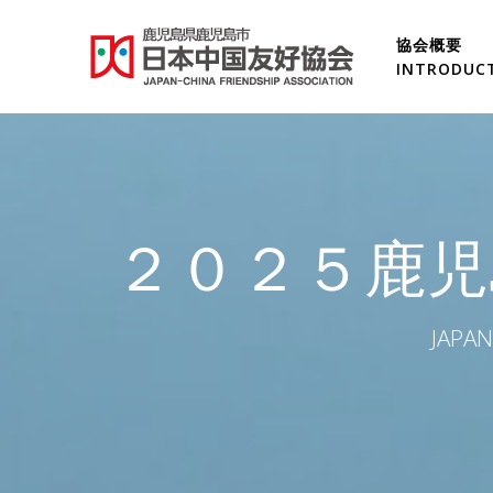
コ
ン
協会概要
テ
INTRODUC
ン
ツ
Introduc
へ
ス
キ
History
ッ
２０２５鹿児
プ
Staffs
Rule
JAPAN