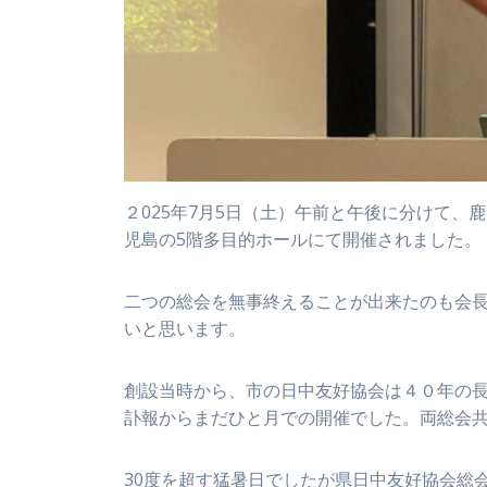
２025年7月5日（土）午前と午後に分けて
児島の5階多目的ホールにて開催されました。
二つの総会を無事終えることが出来たのも会
いと思います。
創設当時から、市の日中友好協会は４０年の
訃報からまだひと月での開催でした。両総会
30度を超す猛暑日でしたが県日中友好協会総